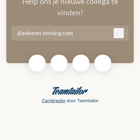
Help ons je nieuwe collega te
vinden!
@avineon-tensing.com
Inlogge
Carrièresite
door Teamtailor