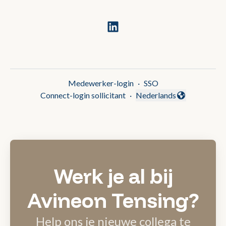
Medewerker-login
·
SSO
Connect-login sollicitant
·
Nederlands
Taal wijzigen
Werk je al bij
Avineon Tensing?
Help ons je nieuwe collega te