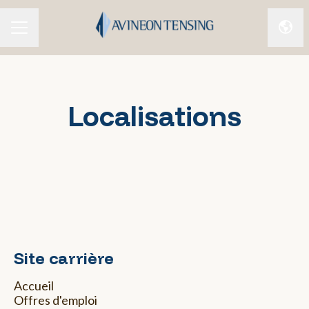
Chan
Menu carrière
Localisations
Utrecht
Lier (BE)
Paris (FR)
Montpellier (FR)
London (UK)
Site carrière
Accueil
Offres d'emploi